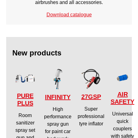
airbrushes and all accessories.
Download catalogue
New products
AIR
PURE
27GSP
INFINITY
SAFETY
PLUS
Super
High
Universal
Room
professional
performance
quick
sanitizer
tyre inflator
spray gun
couplers
spray set
for paint car
with safety
gun and