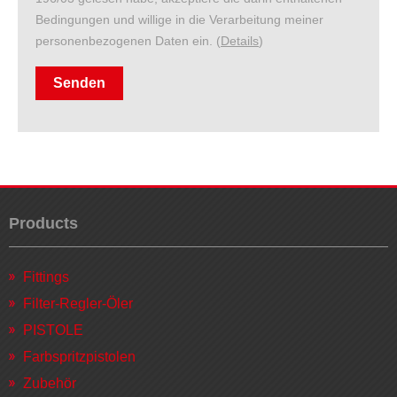
Bedingungen und willige in die Verarbeitung meiner
personenbezogenen Daten ein. (
Details
)
Products
Fittings
Filter-Regler-Öler
PISTOLE
Farbspritzpistolen
Zubehör