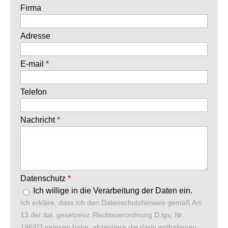
Firma
Adresse
E-mail
*
Telefon
Nachricht
*
Datenschutz
*
Ich willige in die Verarbeitung der Daten ein.
Ich erkläre, dass ich den Datenschutzhinweis gemäß Art.
13 der ital. gesetzesv. Rechtsverordnung D.lgs. Nr.
196/03 gelesen habe, akzeptiere die darin enthaltenen