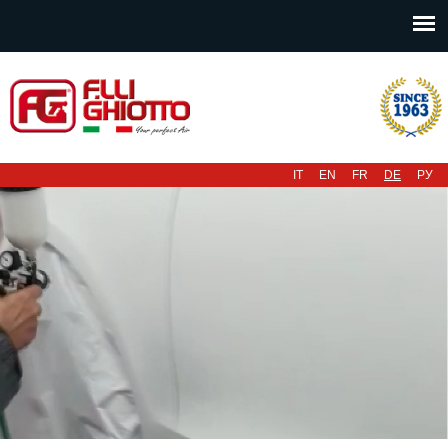
Hauptmenü
IT
EN
FR
DE
РУ