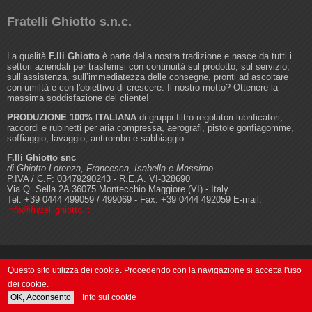
Fratelli Ghiotto s.n.c.
La qualità
F.lli Ghiotto
è parte della nostra tradizione e nasce da tutti i
settori aziendali per trasferirsi con continuità sul prodotto, sul servizio,
sull’assistenza, sull’immediatezza delle consegne, pronti ad ascoltare
con umiltà e con l'obiettivo di crescere. Il nostro motto? Ottenere la
massima soddisfazione del cliente!
PRODUZIONE 100% ITALIANA
di gruppi filtro regolatori lubrificatori,
raccordi e rubinetti per aria compressa, aerografi, pistole gonfiagomme,
soffiaggio, lavaggio, antirombo e sabbiaggio.
F.lli Ghiotto snc
di Ghiotto Lorenza, Francesca, Isabella e Massimo
P.IVA / C.F: 03479290243 - R.E.A. VI-328690
Via Q. Sella 2A 36075 Montecchio Maggiore (VI) - Italy
Tel: +39 0444 499059 / 499069 - Fax: +39 0444 492059 E-mail:
info@fratellighiotto.it
©2011-2021 Fratelli Ghiotto s.n.c. |
Privacy & Cookie policy
Questo sito utilizza dei cookie. Procedendo con la navigazione si accetta l'uso
dei cookie.
OK, Acconsento
Info sui cookie
Website by
Realizzazione Siti Vicenza
| Powered by
Siti-Drupal.it