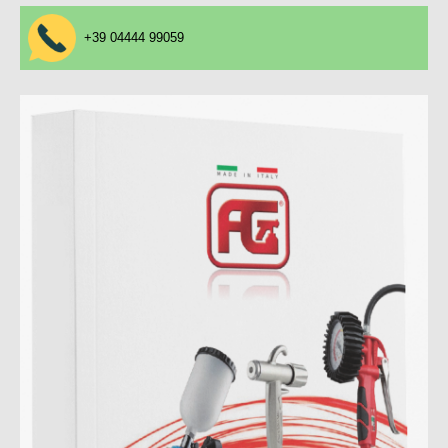
+39 04444 99059