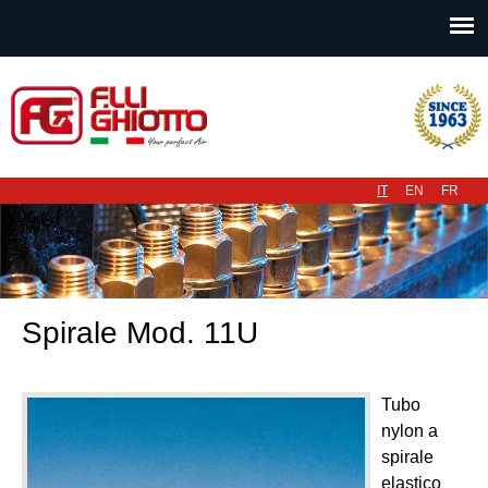
Menu principale
IT
EN
FR
Spirale Mod. 11U
Tubo
nylon a
spirale
elastico