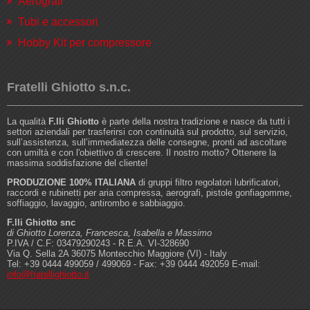
Aerografi
Tubi e accessori
Hobby Kit per compressore
Fratelli Ghiotto s.n.c.
La qualità
F.lli Ghiotto
è parte della nostra tradizione e nasce da tutti i
settori aziendali per trasferirsi con continuità sul prodotto, sul servizio,
sull’assistenza, sull’immediatezza delle consegne, pronti ad ascoltare
con umiltà e con l'obiettivo di crescere. Il nostro motto? Ottenere la
massima soddisfazione del cliente!
PRODUZIONE 100% ITALIANA
di gruppi filtro regolatori lubrificatori,
raccordi e rubinetti per aria compressa, aerografi, pistole gonfiagomme,
soffiaggio, lavaggio, antirombo e sabbiaggio.
F.lli Ghiotto snc
di Ghiotto Lorenza, Francesca, Isabella e Massimo
P.IVA / C.F: 03479290243 - R.E.A. VI-328690
Via Q. Sella 2A 36075 Montecchio Maggiore (VI) - Italy
Tel: +39 0444 499059 / 499069 - Fax: +39 0444 492059 E-mail:
info@fratellighiotto.it