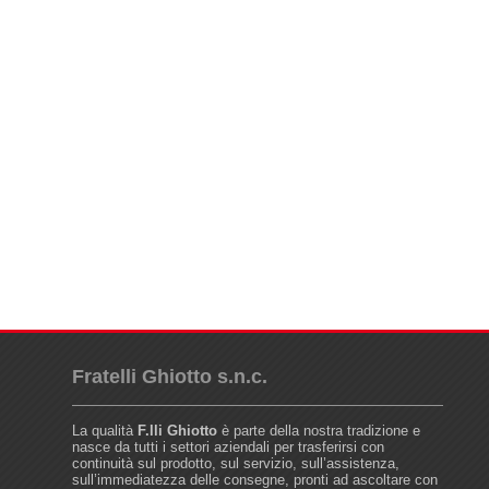
Fratelli Ghiotto s.n.c.
La qualità
F.lli Ghiotto
è parte della nostra tradizione e
nasce da tutti i settori aziendali per trasferirsi con
continuità sul prodotto, sul servizio, sull’assistenza,
sull’immediatezza delle consegne, pronti ad ascoltare con