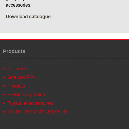
accessories.
Download catalogue
Products
Raccords
Groupes F-R-L
Pistolets
Pistolets à peinture
Tuyaux et accessoires
KIT POUR COMPRESSEUR