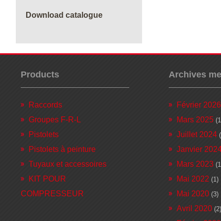
Download catalogue
Products
Archives me
Raccords
Février 2026
Groupes F-R-L
Mars 2025
(1
Pistolets
Juillet 2024
(
Pistolets à peinture
Janvier 202
Tuyaux et accessoires
Mars 2023
(1
KIT POUR
Mai 2022
(1)
COMPRESSEUR
Mai 2020
(3)
Avril 2020
(2