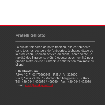
Fratelli Ghiotto
La qualité fait partie de notre tradition, elle est présente
dans tous les secteurs de l'entreprise, à chaque étape de
la production, jusqu'au service au client, l'après-vente, la
rapidité des livraisons, prêts à écouter avec humilité pour
grandir. Notre devise? Obtenir la satisfaction maximale du
client!
F.lli Ghiotto snc
P.IVA / C.F: 03479290243 - R.E.A. VI-328690
Via Q.Sella 2A 36075 Montecchio Maggiore (VI) - Italy
Tél: +39 0444 499059 / 499069 - Fax: +39 0444 492059
Email:
info@fratellighiotto.it