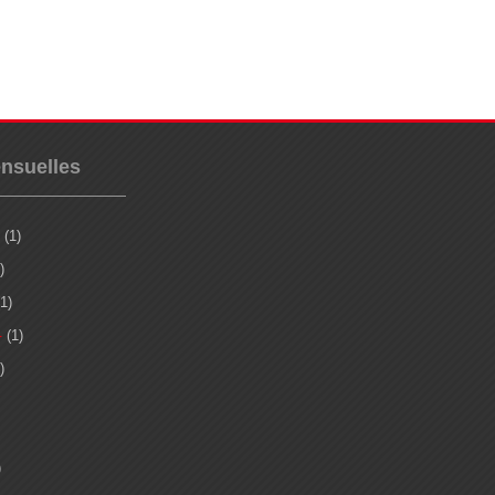
nsuelles
(1)
)
1)
4
(1)
)
)