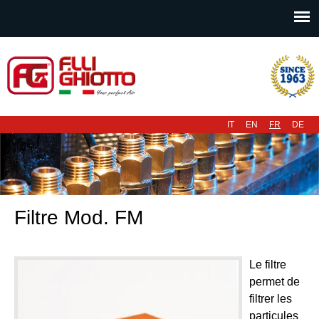
Menu principal
IT
EN
FR
DE
Filtre Mod. FM
Le filtre
permet de
filtrer les
particules