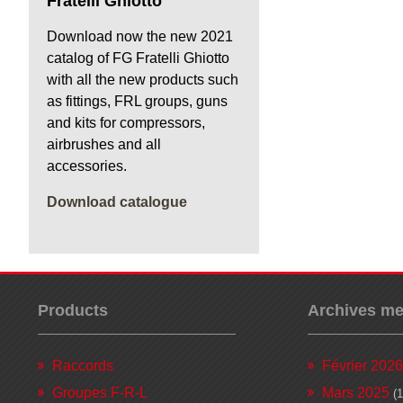
Fratelli Ghiotto
Download now the new 2021
catalog of FG Fratelli Ghiotto
with all the new products such
as fittings, FRL groups, guns
and kits for compressors,
airbrushes and all
accessories.
Download catalogue
Products
Archives me
Raccords
Février 2026
Groupes F-R-L
Mars 2025
(1