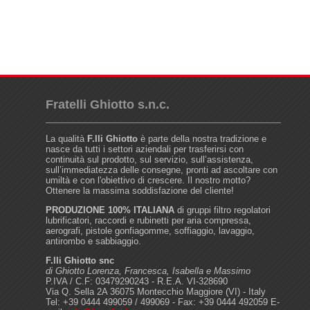
Fratelli Ghiotto s.n.c.
La qualità
F.lli Ghiotto
è parte della nostra tradizione e
nasce da tutti i settori aziendali per trasferirsi con
continuità sul prodotto, sul servizio, sull’assistenza,
sull’immediatezza delle consegne, pronti ad ascoltare con
umiltà e con l'obiettivo di crescere. Il nostro motto?
Ottenere la massima soddisfazione del cliente!
PRODUZIONE 100% ITALIANA
di gruppi filtro regolatori
lubrificatori, raccordi e rubinetti per aria compressa,
aerografi, pistole gonfiagomme, soffiaggio, lavaggio,
antirombo e sabbiaggio.
F.lli Ghiotto snc
di Ghiotto Lorenza, Francesca, Isabella e Massimo
P.IVA / C.F: 03479290243 - R.E.A. VI-328690
Via Q. Sella 2A 36075 Montecchio Maggiore (VI) - Italy
Tel: +39 0444 499059 / 499069 - Fax: +39 0444 492059 E-