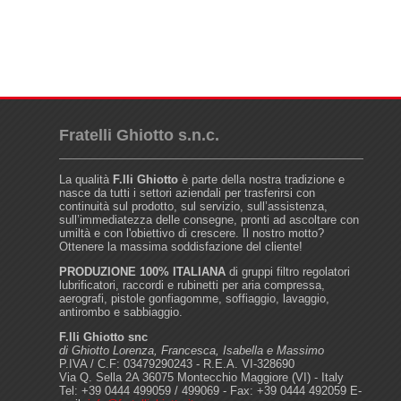
Fratelli Ghiotto s.n.c.
La qualità
F.lli Ghiotto
è parte della nostra tradizione e
nasce da tutti i settori aziendali per trasferirsi con
continuità sul prodotto, sul servizio, sull’assistenza,
sull’immediatezza delle consegne, pronti ad ascoltare con
umiltà e con l'obiettivo di crescere. Il nostro motto?
Ottenere la massima soddisfazione del cliente!
PRODUZIONE 100% ITALIANA
di gruppi filtro regolatori
lubrificatori, raccordi e rubinetti per aria compressa,
aerografi, pistole gonfiagomme, soffiaggio, lavaggio,
antirombo e sabbiaggio.
F.lli Ghiotto snc
di Ghiotto Lorenza, Francesca, Isabella e Massimo
P.IVA / C.F: 03479290243 - R.E.A. VI-328690
Via Q. Sella 2A 36075 Montecchio Maggiore (VI) - Italy
Tel: +39 0444 499059 / 499069 - Fax: +39 0444 492059 E-