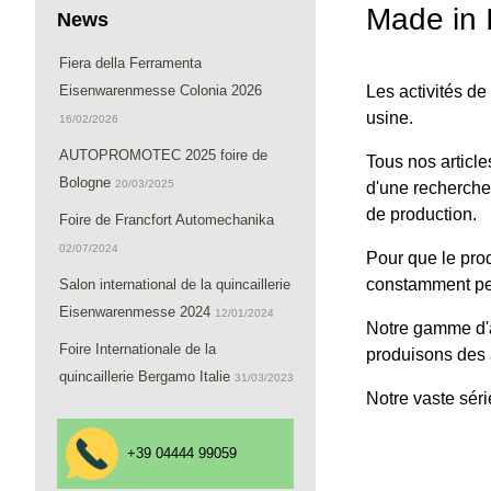
Made in I
News
Fiera della Ferramenta
Eisenwarenmesse Colonia 2026
Les activités d
usine.
16/02/2026
AUTOPROMOTEC 2025 foire de
Tous nos article
Bologne
20/03/2025
d'une recherche 
de production.
Foire de Francfort Automechanika
02/07/2024
Pour que le produ
constamment per
Salon international de la quincaillerie
Eisenwarenmesse 2024
12/01/2024
Notre gamme d'ar
Foire Internationale de la
produisons des a
quincaillerie Bergamo Italie
31/03/2023
Notre vaste séri
+39 04444 99059